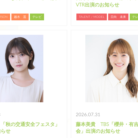
VTR出演のお知らせ
ERSON
越水 遥
テレビ
TALENT / MODEL
日向 未来
テ
3
2026.07.31
 「秋の交通安全フェスタ」
藤本美貴 TBS「櫻井・有吉
知らせ
会」出演のお知らせ