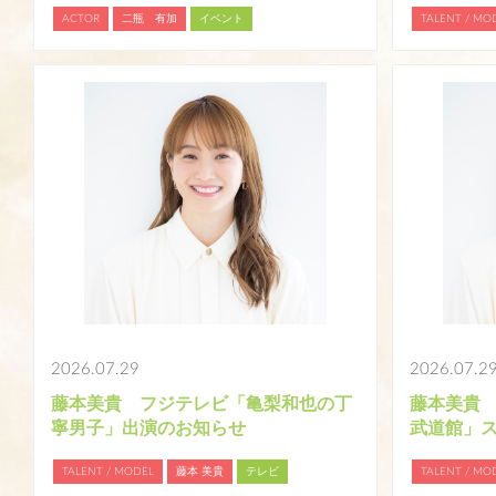
ACTOR
二瓶 有加
イベント
TALENT / MO
詳細を見る
2026.07.29
2026.07.2
藤本美貴 フジテレビ「亀梨和也の丁
藤本美貴 AB
寧男子」出演のお知らせ
武道館」
TALENT / MODEL
藤本 美貴
テレビ
TALENT / MO