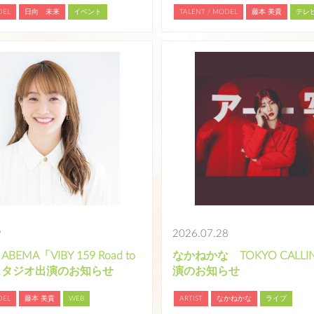
DEL
日向 未来
イベント
TALENT / MODEL
藤本 美貴
テレ
9
2026.07.28
EMA「VIBY 159 Road to
なかねかな TOKYO CALLIN
スタジオ出演のお知らせ
演のお知らせ
DEL
藤本 美貴
WEB
ARTIST
なかねかな
ライブ