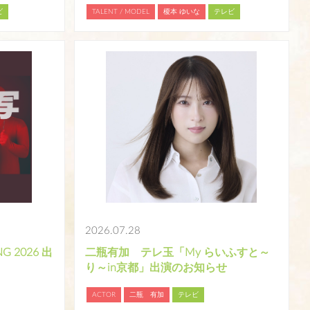
ビ
TALENT / MODEL
榎本 ゆいな
テレビ
2026.07.28
G 2026 出
二瓶有加 テレ玉「My らいふすと～
り～in京都」出演のお知らせ
ACTOR
二瓶 有加
テレビ