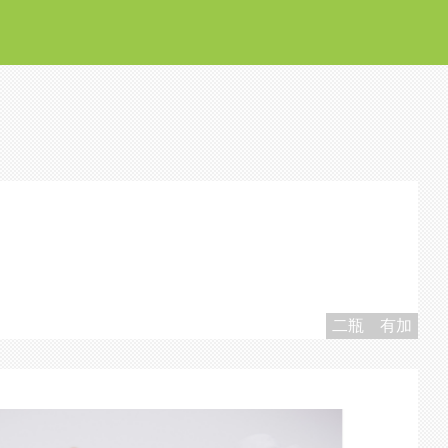
二瓶 有加