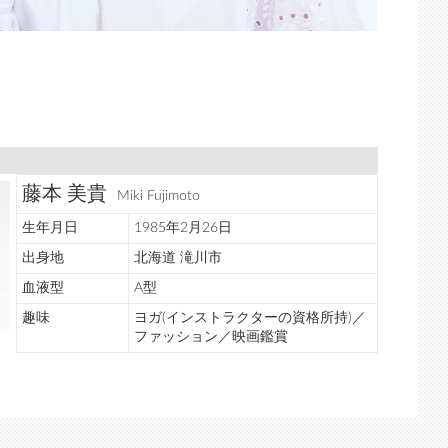
藤本 美貴
Miki Fujimoto
生年月日
1985年2月26日
出身地
北海道 滝川市
血液型
A型
趣味
ヨガ(インストラクターの資格所持)／
ファッション／映画鑑賞