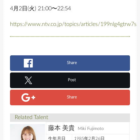
4月2日(火) 21:00〜22:54
https://www.ntv.co.jp/topics/articles/199nlg4gtrw7s
Share
Post
Share
Related Talent
藤本 美貴
Miki Fujimoto
生年月日
1985年2月26日