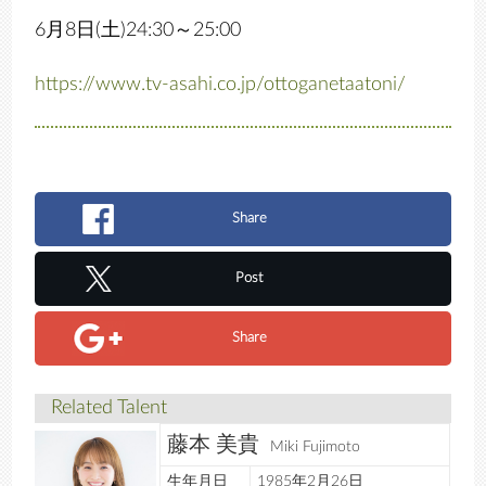
6月8日(土)24:30～25:00
https://www.tv-asahi.co.jp/ottoganetaatoni/
Share
Post
Share
Related Talent
藤本 美貴
Miki Fujimoto
生年月日
1985年2月26日