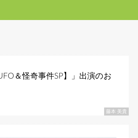
UFO＆怪奇事件SP】」出演のお
藤本 美貴