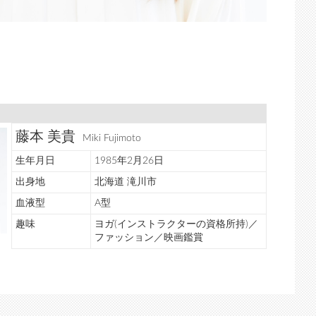
藤本 美貴
Miki Fujimoto
生年月日
1985年2月26日
出身地
北海道 滝川市
血液型
A型
趣味
ヨガ(インストラクターの資格所持)／
ファッション／映画鑑賞