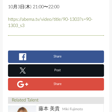
10月3日(木) 21:00〜22:00
https://abema.tv/video/title/90-1303?s=90-
1303_s3
Share
Post
Share
Related Talent
藤本 美貴
Miki Fujimoto