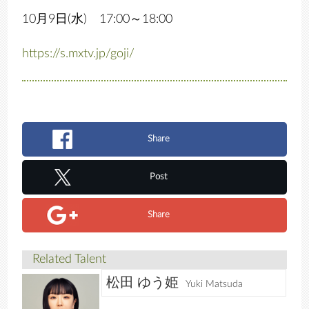
10月9日(水) 17:00～18:00
https://s.mxtv.jp/goji/
Share
Post
Share
Related Talent
松田 ゆう姫
Yuki Matsuda