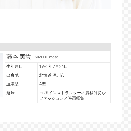
藤本 美貴
Miki Fujimoto
生年月日
1985年2月26日
出身地
北海道 滝川市
血液型
A型
趣味
ヨガ(インストラクターの資格所持)／
ファッション／映画鑑賞