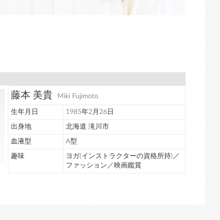
藤本 美貴
Miki Fujimoto
生年月日
1985年2月26日
出身地
北海道 滝川市
血液型
A型
趣味
ヨガ(インストラクターの資格所持)／
ファッション／映画鑑賞