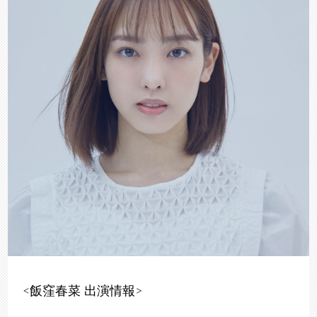
<飯窪春菜 出演情報>