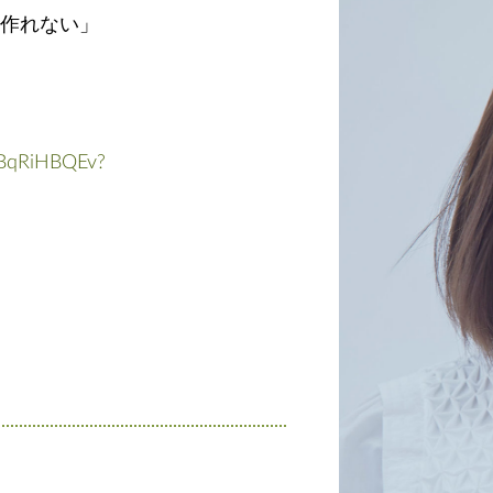
作れない」
2BqRiHBQEv?