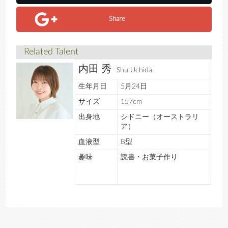
Share
Related Talent
内田 秀
Shu Uchida
生年月日
5月24日
サイズ
157cm
出身地
シドニー（オーストラリ
ア）
血液型
B型
趣味
読書・お菓子作り