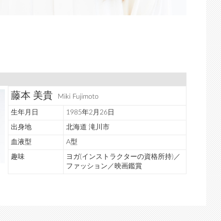
藤本 美貴
Miki Fujimoto
生年月日
1985年2月26日
出身地
北海道 滝川市
血液型
A型
趣味
ヨガ(インストラクターの資格所持)／
ファッション／映画鑑賞