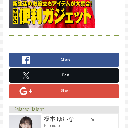
Share
Post
Share
Related Talent
榎本 ゆいな
Yuina
Enomoto