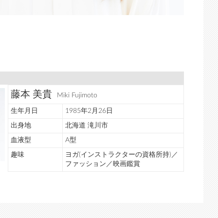
藤本 美貴
Miki Fujimoto
生年月日
1985年2月26日
出身地
北海道 滝川市
血液型
A型
趣味
ヨガ(インストラクターの資格所持)／
ファッション／映画鑑賞