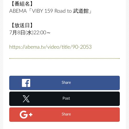
【番組名】
ABEMA「VIBY 159 Road to 武道館」
【放送日】
7月8日(水)22:00～
https://abema.tv/video/title/90-2053
Share
Post
Share