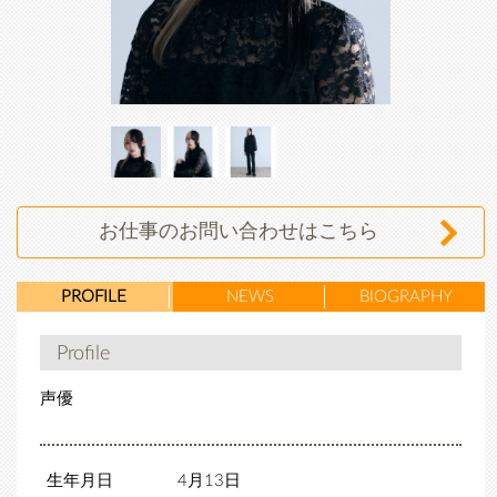
坂田
坂田
坂田
悠華
悠華
悠華
お仕事のお問い合わせはこちら
PROFILE
NEWS
BIOGRAPHY
Profile
声優
生年月日
4⽉13⽇