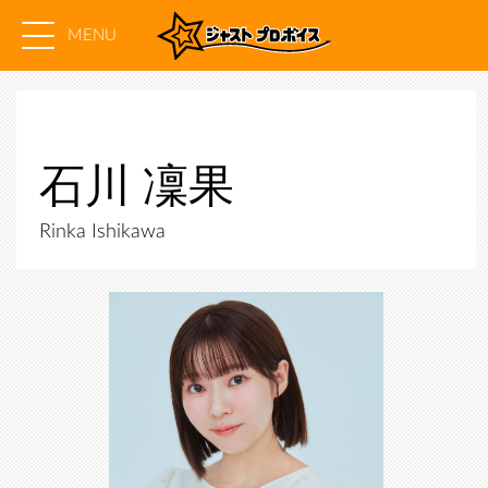
MENU
石川 凜果
Rinka Ishikawa