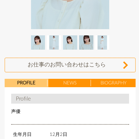
石川
石川
石川
石川
石川
凜果
凜果
凜果
凜果
凜果
お仕事のお問い合わせはこちら
PROFILE
NEWS
BIOGRAPHY
Profile
声優
生年月日
12月2日