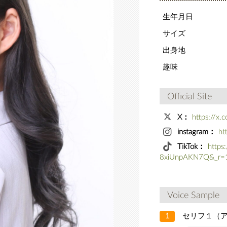
生年月日
サイズ
出身地
趣味
Official Site
X：
https://x
instagram：
ht
TikTok：
https
8xiUnpAKN7Q&_r=
Voice Sample
1
セリフ１（