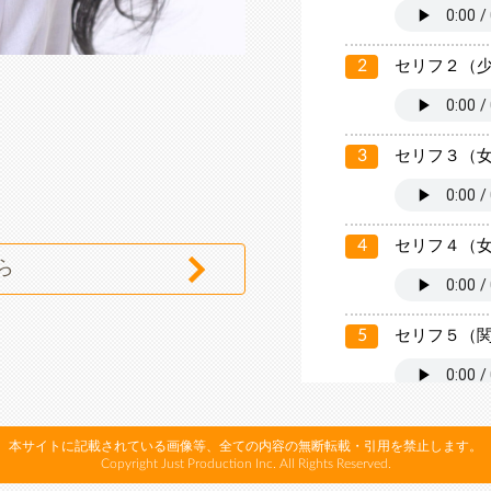
2
セリフ２（
3
セリフ３（
4
セリフ４（
ら
5
セリフ５（
6
セリフ６（
本サイトに記載されている画像等、全ての内容の無断転載・引用を禁止します。
Copyright Just Production Inc. All Rights Reserved.